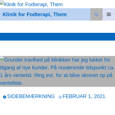
Søg
Klinik for Fodterapi, Them
HOP
PRIMÆ
MENU
TIL
INDHOLD
Alle indlæg af CharlotteS
SIDEBEMÆRKNING
FEBRUAR 1, 2021