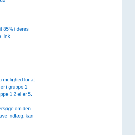
kud
il 85% i deres
 link
 mulighed for at
 er i gruppe 1
uppe 1,2 eller 5.
dersøge om den
ave indlæg, kan