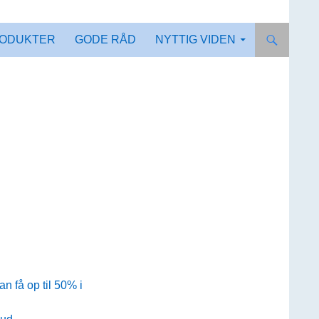
ODUKTER
GODE RÅD
NYTTIG VIDEN
n få op til 50% i