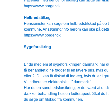
Patienter med behov for indlæg kan søge om tils
https://www.borger.dk
Helbredstillæg
Pensionister kan søge om helbredstilskud på op t
kommune. Ansøgning/info herom kan ske på dette
https://www.borger.dk
Sygeforsikring
Er du medlem af sygeforsikringen danmark, har du
få behandlet dine fødder til en lavere pris, hvis du
eller 2. Du kan få tilskud til indlæg, hvis du er i gr
Vi indberetter elektronisk til ” danmark “.
Har du en sundhedsforsikring, er det værd at un
dækker behandling hos en fodterapeut. Skal du h
du søge om tilskud fra kommunen.