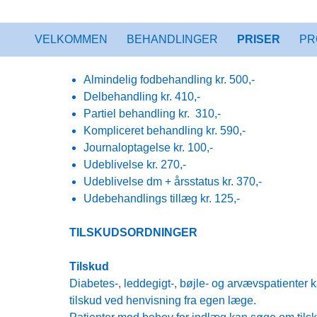
HOP TIL INDHOLD
VELKOMMEN
BEHANDLINGER
PRISER
PR
PRISER
Almindelig fodbehandling kr. 500,-
Delbehandling kr. 410,-
Partiel behandling kr. 310,-
Kompliceret behandling kr. 590,-
Journaloptagelse kr. 100,-
Udeblivelse kr. 270,-
Udeblivelse dm + årsstatus kr. 370,-
Udebehandlings tillæg kr. 125,-
TILSKUDSORDNINGER
Tilskud
Diabetes-, leddegigt-, bøjle- og arvævspatienter ka
tilskud ved henvisning fra egen læge.