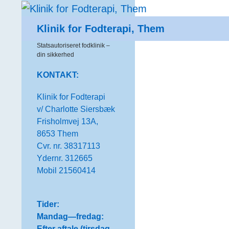
Søg
Klinik for Fodterapi, Them
Statsautoriseret fodklinik –
din sikkerhed
KONTAKT:
Klinik for Fodterapi
v/ Charlotte Siersbæk
Frisholmvej 13A,
8653 Them
Cvr. nr. 38317113
Ydernr. 312665
Mobil 21560414
Tider:
Mandag—fredag:
Efter aftale (tirsdag